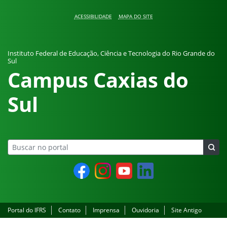
Pular para o conteúdo
ACESSIBILIDADE
MAPA DO SITE
Instituto Federal de Educação, Ciência e Tecnologia do Rio Grande do
Sul
Campus Caxias do
Sul
Facebook
Instagram
YouTube
LinkedIn
Portal do IFRS
Contato
Imprensa
Ouvidoria
Site Antigo