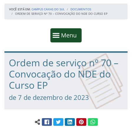
VOCÊ ESTÁ EM:
CAMPUS CAXIAS DO SUL
DOCUMENTOS
ORDEM DE SERVIÇO Nº 70 – CONVOCAÇÃO DO NDE DO CURSO EP
Início da navegação
Mostrar
Menu
Fim da navegação
Início do conteúdo
Ordem de serviço nº 70 –
Convocação do NDE do
Curso EP
de 7 de dezembro de 2023
Facebook
Twitter
LinkedIn
Pinterest
WhatsApp
Compartilhar conteúdo: