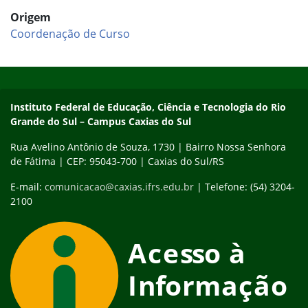
Origem
Coordenação de Curso
Início do rodapé
Fim do conteúdo
Instituto Federal de Educação, Ciência e Tecnologia do Rio
Grande do Sul – Campus Caxias do Sul
Rua Avelino Antônio de Souza, 1730 | Bairro Nossa Senhora
de Fátima | CEP: 95043-700 | Caxias do Sul/RS
E-mail:
comunicacao@caxias.ifrs.edu.br
| Telefone: (54) 3204-
2100