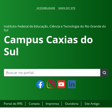
Pular para o conteúdo
ACESSIBILIDADE
MAPA DO SITE
Instituto Federal de Educação, Ciência e Tecnologia do Rio Grande do
Sul
Campus Caxias do
Sul
Facebook
Instagram
YouTube
LinkedIn
Portal do IFRS
Contato
Imprensa
Ouvidoria
Site Antigo