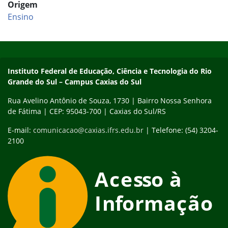
Origem
Ensino
Início do rodapé
Fim do conteúdo
Instituto Federal de Educação, Ciência e Tecnologia do Rio
Grande do Sul – Campus Caxias do Sul
Rua Avelino Antônio de Souza, 1730 | Bairro Nossa Senhora
de Fátima | CEP: 95043-700 | Caxias do Sul/RS
E-mail:
comunicacao@caxias.ifrs.edu.br
| Telefone: (54) 3204-
2100