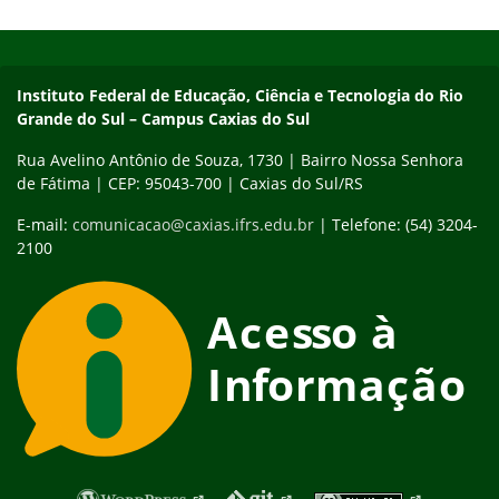
Início do rodapé
Fim do conteúdo
Instituto Federal de Educação, Ciência e Tecnologia do Rio
Grande do Sul – Campus Caxias do Sul
Rua Avelino Antônio de Souza, 1730 | Bairro Nossa Senhora
de Fátima | CEP: 95043-700 | Caxias do Sul/RS
E-mail:
comunicacao@caxias.ifrs.edu.br
| Telefone: (54) 3204-
2100