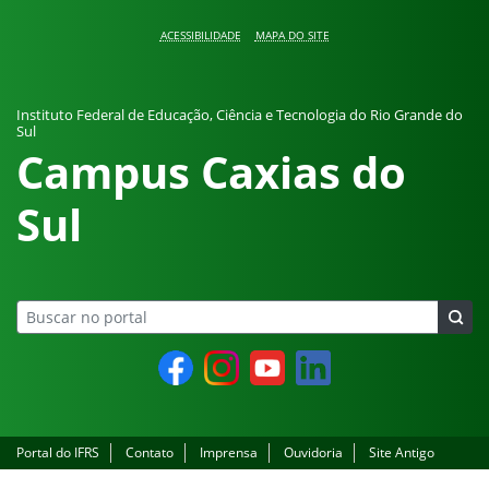
Pular para o conteúdo
ACESSIBILIDADE
MAPA DO SITE
Instituto Federal de Educação, Ciência e Tecnologia do Rio Grande do
Sul
Campus Caxias do
Sul
Facebook
Instagram
YouTube
LinkedIn
Portal do IFRS
Contato
Imprensa
Ouvidoria
Site Antigo