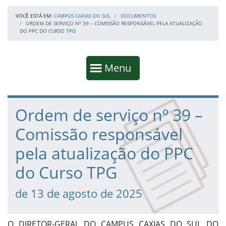
VOCÊ ESTÁ EM:
CAMPUS CAXIAS DO SUL
DOCUMENTOS
ORDEM DE SERVIÇO Nº 39 – COMISSÃO RESPONSÁVEL PELA ATUALIZAÇÃO
DO PPC DO CURSO TPG
Início da navegação
Mostrar
Menu
Fim da navegação
Início do conteúdo
Ordem de serviço nº 39 –
Comissão responsável
pela atualização do PPC
do Curso TPG
de 13 de agosto de 2025
O DIRETOR-GERAL DO CAMPUS CAXIAS DO SUL DO