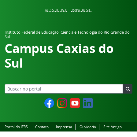
Pular para o conteúdo
ACESSIBILIDADE
MAPA DO SITE
Instituto Federal de Educação, Ciência e Tecnologia do Rio Grande do
Sul
Campus Caxias do
Sul
Facebook
Instagram
YouTube
LinkedIn
Portal do IFRS
Contato
Imprensa
Ouvidoria
Site Antigo