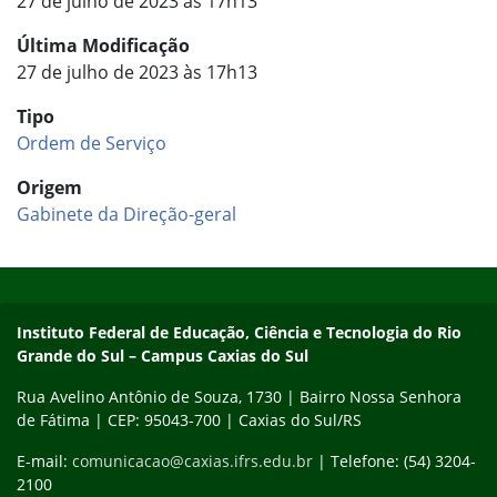
27 de julho de 2023 às 17h13
Última Modificação
27 de julho de 2023 às 17h13
Tipo
Ordem de Serviço
Origem
Gabinete da Direção-geral
Início do rodapé
Fim do conteúdo
Instituto Federal de Educação, Ciência e Tecnologia do Rio
Grande do Sul – Campus Caxias do Sul
Rua Avelino Antônio de Souza, 1730 | Bairro Nossa Senhora
de Fátima | CEP: 95043-700 | Caxias do Sul/RS
E-mail:
comunicacao@caxias.ifrs.edu.br
| Telefone: (54) 3204-
2100