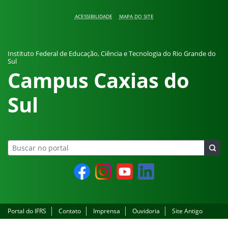
Pular para o conteúdo
ACESSIBILIDADE
MAPA DO SITE
Instituto Federal de Educação, Ciência e Tecnologia do Rio Grande do
Sul
Campus Caxias do
Sul
Facebook
Instagram
YouTube
LinkedIn
Portal do IFRS
Contato
Imprensa
Ouvidoria
Site Antigo