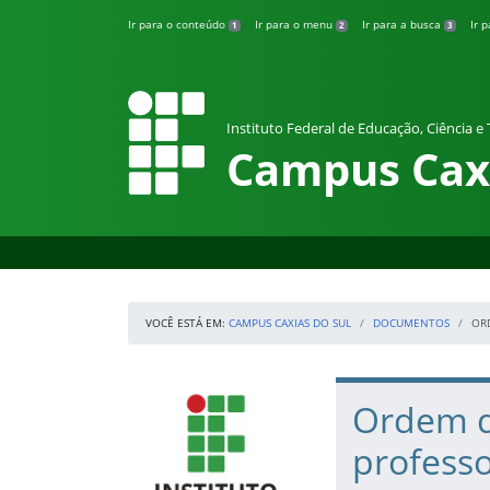
Pular para o conteúdo
Ir para o conteúdo
Ir para o menu
Ir para a busca
Ir 
1
2
3
Instituto Federal de Educação, Ciência e
Campus Caxi
VOCÊ ESTÁ EM:
CAMPUS CAXIAS DO SUL
DOCUMENTOS
OR
Início da navegação
IFRS
Início do conteúdo
Ordem d
profess