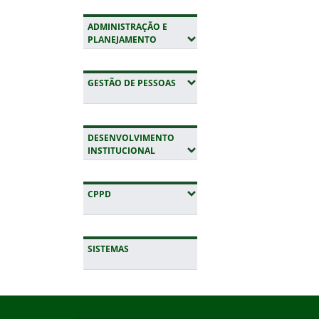
ADMINISTRAÇÃO E
(EXPANDIR SUBMENUS)
PLANEJAMENTO
(EXPANDIR SUBMENUS)
GESTÃO DE PESSOAS
DESENVOLVIMENTO
(EXPANDIR SUBMENUS)
INSTITUCIONAL
(EXPANDIR SUBMENUS)
CPPD
SISTEMAS
Início do rodapé
Fim da navegação