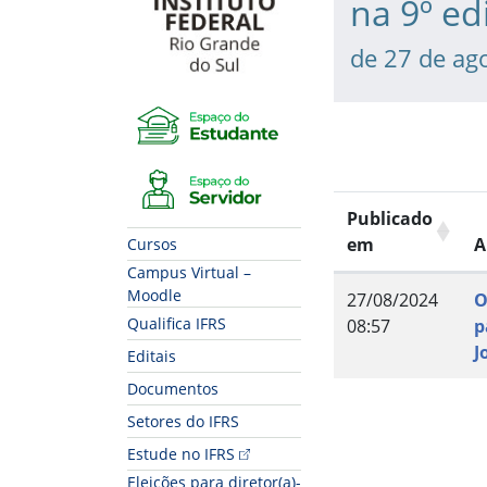
na 9º ed
de 27 de ag
Espaço do Estudante
Espaço do Servidor
Publicado
em
A
Cursos
Campus Virtual –
Moodle
27/08/2024
O
Qualifica IFRS
08:57
p
J
Editais
Documentos
Fim do conteúdo
Setores do IFRS
Estude no IFRS
Eleições para diretor(a)-