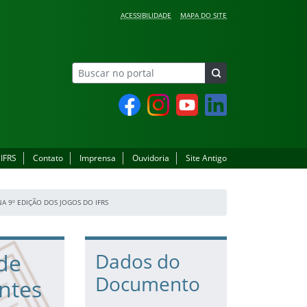
ACESSIBILIDADE
MAPA DO SITE
Facebook
Instagram
YouTube
LinkedIn
 IFRS
Contato
Imprensa
Ouvidoria
Site Antigo
 9º EDIÇÃO DOS JOGOS DO IFRS
de
Dados do
Documento
ntes