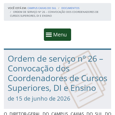
VOCÊ ESTÁ EM:
CAMPUS CAXIAS DO SUL
DOCUMENTOS
ORDEM DE SERVIÇO Nº 26 – CONVOCAÇÃO DOS COORDENADORES DE
CURSOS SUPERIORES, DI E ENSINO
Início da navegação
Mostrar
Menu
Fim da navegação
Início do conteúdo
Ordem de serviço nº 26 –
Convocação dos
Coordenadores de Cursos
Superiores, DI e Ensino
de 15 de junho de 2026
O DIRETOR-GERAL DO CAMPUS CAXIAS DO SUL DO