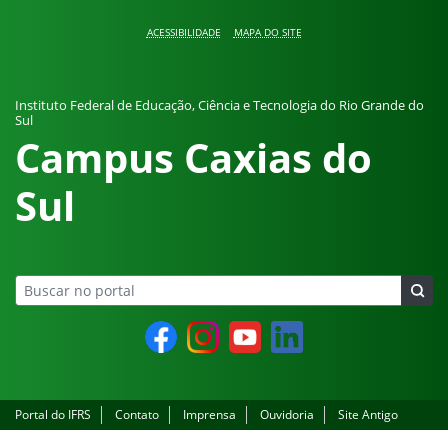
Pular para o conteúdo
ACESSIBILIDADE
MAPA DO SITE
Instituto Federal de Educação, Ciência e Tecnologia do Rio Grande do
Sul
Campus Caxias do
Sul
Facebook
Instagram
YouTube
LinkedIn
Portal do IFRS
Contato
Imprensa
Ouvidoria
Site Antigo