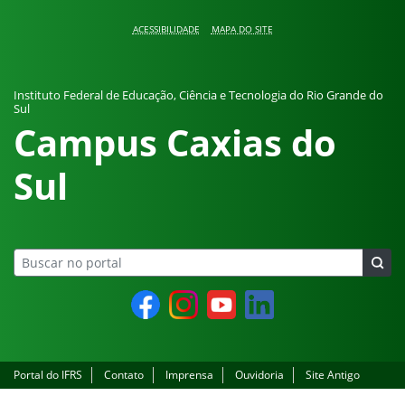
Pular para o conteúdo
ACESSIBILIDADE
MAPA DO SITE
Instituto Federal de Educação, Ciência e Tecnologia do Rio Grande do
Sul
Campus Caxias do
Sul
Facebook
Instagram
YouTube
LinkedIn
Portal do IFRS
Contato
Imprensa
Ouvidoria
Site Antigo