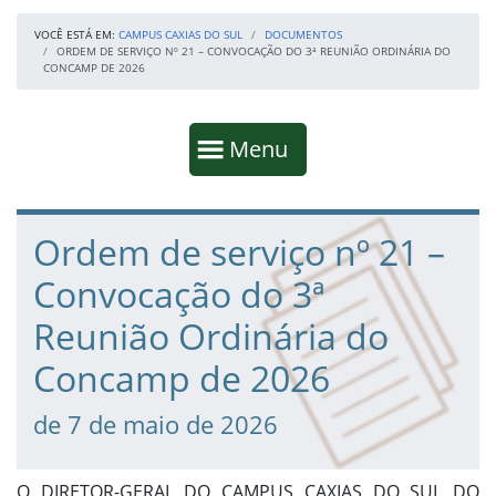
VOCÊ ESTÁ EM:
CAMPUS CAXIAS DO SUL
DOCUMENTOS
ORDEM DE SERVIÇO Nº 21 – CONVOCAÇÃO DO 3ª REUNIÃO ORDINÁRIA DO
CONCAMP DE 2026
Início da navegação
Mostrar
Menu
Fim da navegação
Início do conteúdo
Ordem de serviço nº 21 –
Convocação do 3ª
Reunião Ordinária do
Concamp de 2026
de 7 de maio de 2026
O DIRETOR-GERAL DO CAMPUS CAXIAS DO SUL DO