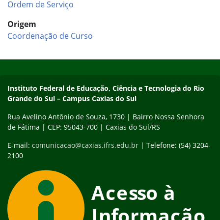
Ordem de Serviço
Origem
Coordenação de Curso
Início do rodapé
Fim do conteúdo
Instituto Federal de Educação, Ciência e Tecnologia do Rio
Grande do Sul – Campus Caxias do Sul
Rua Avelino Antônio de Souza, 1730 | Bairro Nossa Senhora
de Fátima | CEP: 95043-700 | Caxias do Sul/RS
E-mail:
comunicacao@caxias.ifrs.edu.br
| Telefone: (54) 3204-
2100