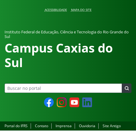
Pular para o conteúdo
ACESSIBILIDADE
MAPA DO SITE
Instituto Federal de Educação, Ciência e Tecnologia do Rio Grande do
Sul
Campus Caxias do
Sul
Facebook
Instagram
YouTube
LinkedIn
Portal do IFRS
Contato
Imprensa
Ouvidoria
Site Antigo