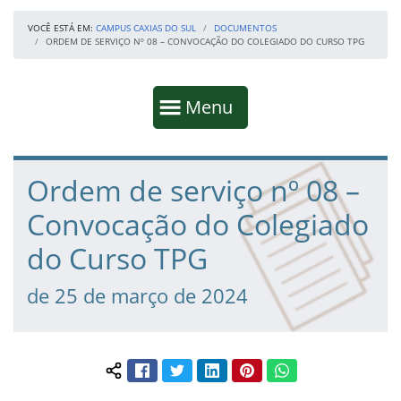
VOCÊ ESTÁ EM:
CAMPUS CAXIAS DO SUL
DOCUMENTOS
ORDEM DE SERVIÇO Nº 08 – CONVOCAÇÃO DO COLEGIADO DO CURSO TPG
Início da navegação
Mostrar
Menu
Fim da navegação
Início do conteúdo
Ordem de serviço nº 08 –
Convocação do Colegiado
do Curso TPG
de 25 de março de 2024
Facebook
Twitter
LinkedIn
Pinterest
WhatsApp
Compartilhar conteúdo: