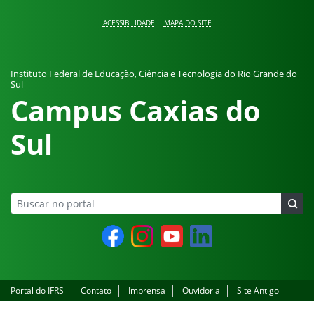
Pular para o conteúdo
ACESSIBILIDADE
MAPA DO SITE
Instituto Federal de Educação, Ciência e Tecnologia do Rio Grande do
Sul
Campus Caxias do
Sul
Facebook
Instagram
YouTube
LinkedIn
Portal do IFRS
Contato
Imprensa
Ouvidoria
Site Antigo