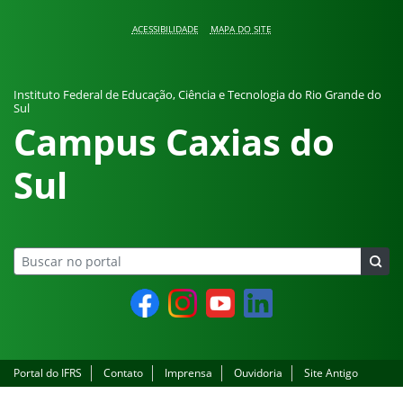
Pular para o conteúdo
ACESSIBILIDADE
MAPA DO SITE
Instituto Federal de Educação, Ciência e Tecnologia do Rio Grande do
Sul
Campus Caxias do
Sul
Facebook
Instagram
YouTube
LinkedIn
Portal do IFRS
Contato
Imprensa
Ouvidoria
Site Antigo