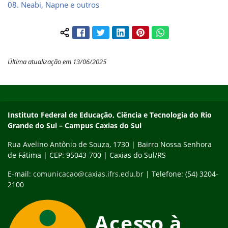
08. Neabi, Napne e outros
Facebook
Twitter
LinkedIn
Pinterest
WhatsApp
Compartilhar conteúdo:
Última atualização em 13/06/2025
Início do rodapé
Fim do conteúdo
Instituto Federal de Educação, Ciência e Tecnologia do Rio
Grande do Sul – Campus Caxias do Sul
Rua Avelino Antônio de Souza, 1730 | Bairro Nossa Senhora
de Fátima | CEP: 95043-700 | Caxias do Sul/RS
E-mail:
comunicacao@caxias.ifrs.edu.br
| Telefone: (54) 3204-
2100