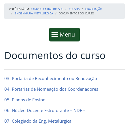
VOCÊ ESTÁ EM:
CAMPUS CAXIAS DO SUL
CURSOS
GRADUAÇÃO
ENGENHARIA METALÚRGICA
DOCUMENTOS DO CURSO
Início da navegação
Mostrar
Menu
Documentos do curso
Fim da navegação
Início do conteúdo
03. Portaria de Reconhecimento ou Renovação
04. Portarias de Nomeação dos Coordenadores
05. Planos de Ensino
06. Núcleo Docente Estruturante – NDE –
07. Colegiado da Eng. Metalúrgica