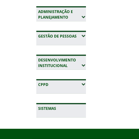
ADMINISTRAÇÃO E
(EXPANDIR SUBMENUS)
PLANEJAMENTO
(EXPANDIR SUBMENUS)
GESTÃO DE PESSOAS
DESENVOLVIMENTO
(EXPANDIR SUBMENUS)
INSTITUCIONAL
(EXPANDIR SUBMENUS)
CPPD
SISTEMAS
Início do rodapé
Fim da navegação