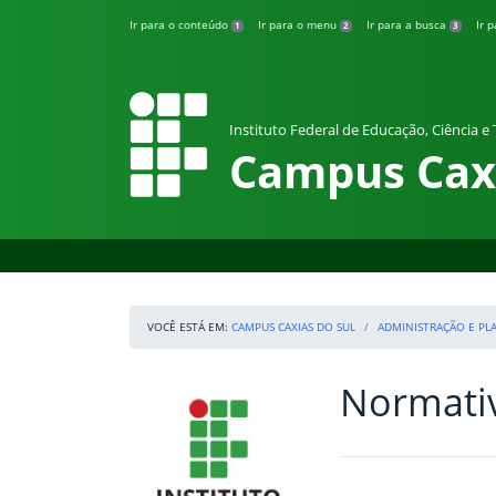
Pular para o conteúdo
Ir para o conteúdo
Ir para o menu
Ir para a busca
Ir 
1
2
3
Instituto Federal de Educação, Ciência e
Campus Caxi
VOCÊ ESTÁ EM:
CAMPUS CAXIAS DO SUL
ADMINISTRAÇÃO E P
Normati
Início da navegação
IFRS
Início do conteúdo