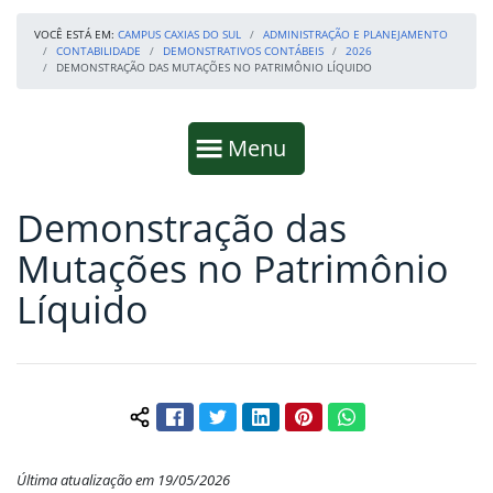
VOCÊ ESTÁ EM:
CAMPUS CAXIAS DO SUL
ADMINISTRAÇÃO E PLANEJAMENTO
CONTABILIDADE
DEMONSTRATIVOS CONTÁBEIS
2026
DEMONSTRAÇÃO DAS MUTAÇÕES NO PATRIMÔNIO LÍQUIDO
Início da navegação
Mostrar
Menu
Demonstração das
Fim da navegação
Início do conteúdo
Mutações no Patrimônio
Líquido
Facebook
Twitter
LinkedIn
Pinterest
WhatsApp
Compartilhar conteúdo:
Última atualização em 19/05/2026