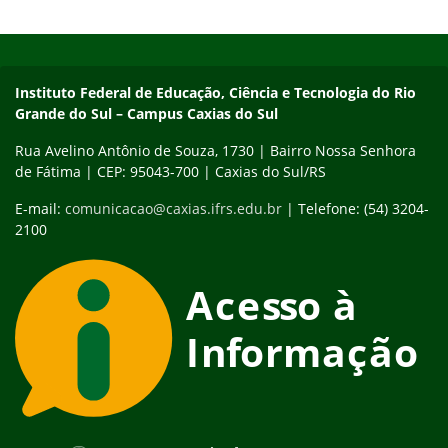
Início do rodapé
Fim do conteúdo
Instituto Federal de Educação, Ciência e Tecnologia do Rio
Grande do Sul – Campus Caxias do Sul
Rua Avelino Antônio de Souza, 1730 | Bairro Nossa Senhora
de Fátima | CEP: 95043-700 | Caxias do Sul/RS
E-mail:
comunicacao@caxias.ifrs.edu.br
| Telefone: (54) 3204-
2100