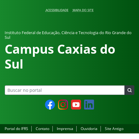
Pular para o conteúdo
ACESSIBILIDADE
MAPA DO SITE
Instituto Federal de Educação, Ciência e Tecnologia do Rio Grande do
Sul
Campus Caxias do
Sul
Facebook
Instagram
YouTube
LinkedIn
Portal do IFRS
Contato
Imprensa
Ouvidoria
Site Antigo