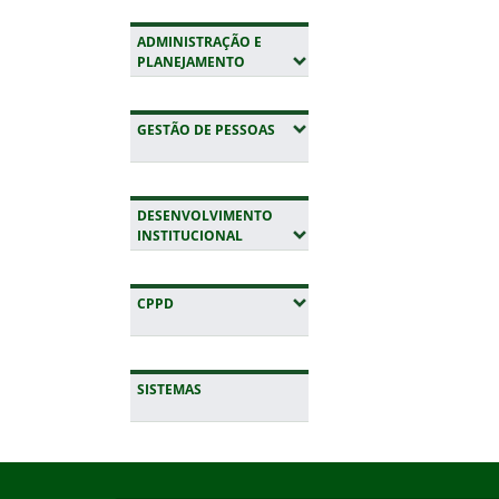
ADMINISTRAÇÃO E
(EXPANDIR SUBMENUS)
PLANEJAMENTO
(EXPANDIR SUBMENUS)
GESTÃO DE PESSOAS
DESENVOLVIMENTO
(EXPANDIR SUBMENUS)
INSTITUCIONAL
(EXPANDIR SUBMENUS)
CPPD
SISTEMAS
Início do rodapé
Fim da navegação