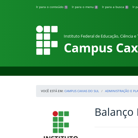
Pular para o conteúdo
Ir para o conteúdo
Ir para o menu
Ir para a busca
Ir 
1
2
3
Instituto Federal de Educação, Ciência e
Campus Caxi
VOCÊ ESTÁ EM:
CAMPUS CAXIAS DO SUL
ADMINISTRAÇÃO E P
Balanço 
Início da navegação
IFRS
Início do conteúdo