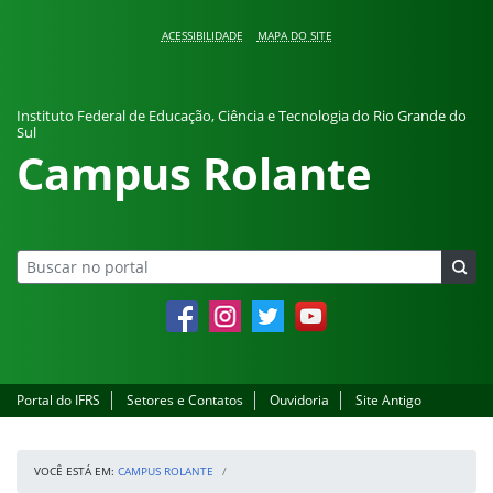
Pular para o conteúdo
ACESSIBILIDADE
MAPA DO SITE
Instituto Federal de Educação, Ciência e Tecnologia do Rio Grande do
Sul
Campus Rolante
Facebook
Instagram
Twitter
YouTube
Portal do IFRS
Setores e Contatos
Ouvidoria
Site Antigo
VOCÊ ESTÁ EM:
CAMPUS ROLANTE