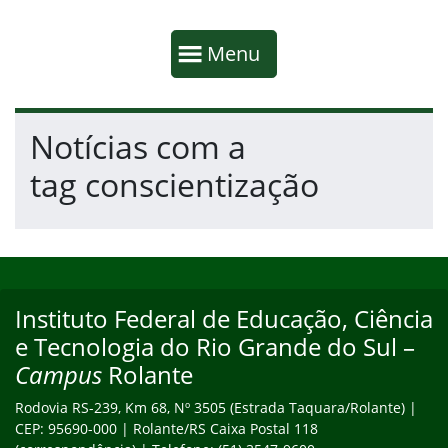
Início da navegação
Mostrar
Menu
Fim da navegação
Início do conteúdo
Notícias com a
tag conscientização
Início do rodapé
Fim do conteúdo
Instituto Federal de Educação, Ciência
Endereço
e Tecnologia do Rio Grande do Sul –
Campus
Rolante
Rodovia RS-239, Km 68, Nº 3505 (Estrada Taquara/Rolante) |
CEP: 95690-000 | Rolante/RS Caixa Postal 118