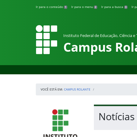
Pular para o conteúdo
Ir para o conteúdo
Ir para o menu
Ir para a busca
Ir 
1
2
3
Instituto Federal de Educação, Ciência e
Campus Rol
VOCÊ ESTÁ EM:
CAMPUS ROLANTE
Início da navegação
IFRS
Início do conteúdo
Notícias
Fim do conteúdo