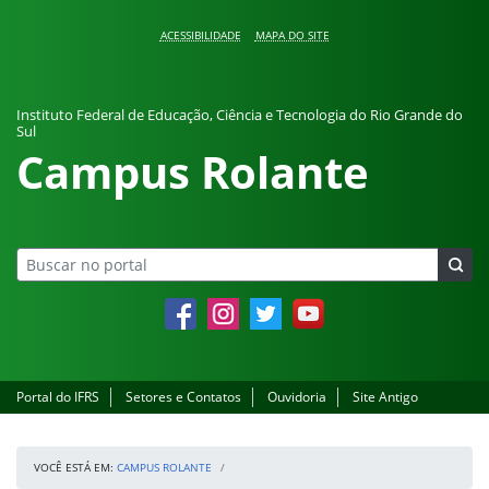
Pular para o conteúdo
ACESSIBILIDADE
MAPA DO SITE
Instituto Federal de Educação, Ciência e Tecnologia do Rio Grande do
Sul
Campus Rolante
Facebook
Instagram
Twitter
YouTube
Portal do IFRS
Setores e Contatos
Ouvidoria
Site Antigo
VOCÊ ESTÁ EM:
CAMPUS ROLANTE