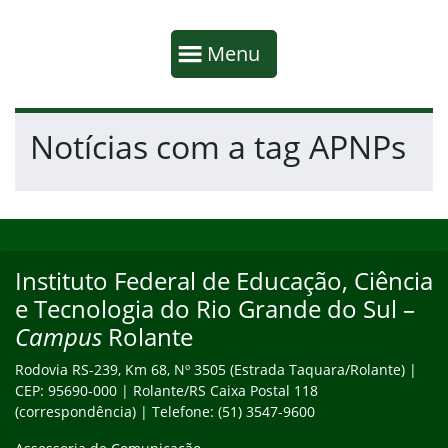
Início da navegação
Mostrar
Menu
Fim da navegação
Início do conteúdo
Notícias com a tag APNPs
Início do rodapé
Fim do conteúdo
Instituto Federal de Educação, Ciência
Endereço
e Tecnologia do Rio Grande do Sul –
Campus
Rolante
Rodovia RS-239, Km 68, Nº 3505 (Estrada Taquara/Rolante) |
CEP: 95690-000 | Rolante/RS Caixa Postal 118
(correspondência) | Telefone: (51) 3547-9600