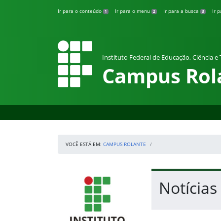
Pular para o conteúdo
Ir para o conteúdo
Ir para o menu
Ir para a busca
Ir 
1
2
3
Instituto Federal de Educação, Ciência e
Campus Rol
VOCÊ ESTÁ EM:
CAMPUS ROLANTE
Início da navegação
IFRS
Início do conteúdo
Notícias
Fim do conteúdo