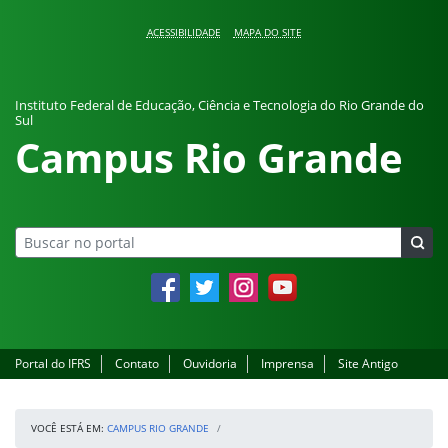
Pular para o conteúdo
ACESSIBILIDADE
MAPA DO SITE
Instituto Federal de Educação, Ciência e Tecnologia do Rio Grande do
Sul
Campus Rio Grande
Facebook
Twitter
Instagram
YouTube
Portal do IFRS
Contato
Ouvidoria
Imprensa
Site Antigo
VOCÊ ESTÁ EM:
CAMPUS RIO GRANDE