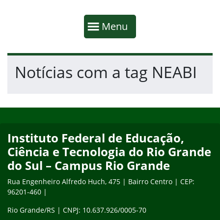
Início da navegação
Mostrar
Menu
Fim da navegação
Início do conteúdo
Notícias com a tag NEABI
Início do rodapé
Fim do conteúdo
Instituto Federal de Educação,
Ciência e Tecnologia do Rio Grande
do Sul – Campus Rio Grande
Rua Engenheiro Alfredo Huch, 475 | Bairro Centro | CEP:
96201-460 |
Rio Grande/RS | CNPJ: 10.637.926/0005-70