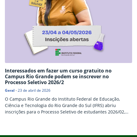
Interessados em fazer um curso gratuito no
Campus Rio Grande podem se inscrever no
Processo Seletivo 2026/2
Geral
-
23 de abril de 2026
O Campus Rio Grande do Instituto Federal de Educação,
Ciência e Tecnologia do Rio Grande do Sul (IFRS) abriu
inscrições para o Processo Seletivo de estudantes 2026/02,
com ingresso no segundo semestre de 2026. Os interessados
em participar devem ler com atenção o Edital 07/2026
(documento com orientações) e se inscrever até 04 de maio
Início do rodapé
Fim do conteúdo