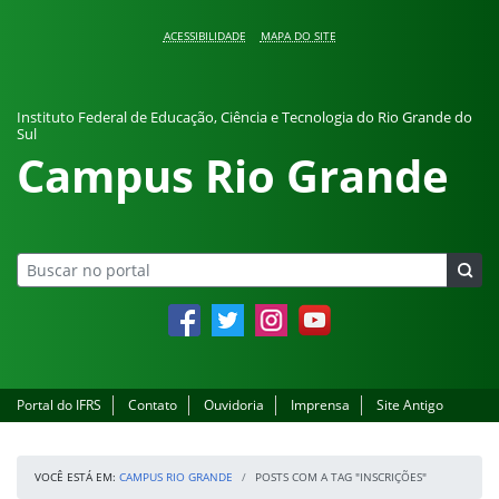
Pular para o conteúdo
ACESSIBILIDADE
MAPA DO SITE
Instituto Federal de Educação, Ciência e Tecnologia do Rio Grande do
Sul
Campus Rio Grande
Facebook
Twitter
Instagram
YouTube
Portal do IFRS
Contato
Ouvidoria
Imprensa
Site Antigo
VOCÊ ESTÁ EM:
CAMPUS RIO GRANDE
POSTS COM A TAG "INSCRIÇÕES"