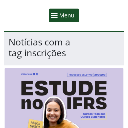
Início da navegação
Mostrar
Menu
Fim da navegação
Início do conteúdo
Notícias com a
tag inscrições