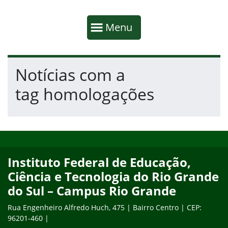
Início da navegação
Mostrar
Menu
Fim da navegação
Início do conteúdo
Notícias com a
tag homologações
Início do rodapé
Fim do conteúdo
Instituto Federal de Educação,
Ciência e Tecnologia do Rio Grande
do Sul – Campus Rio Grande
Rua Engenheiro Alfredo Huch, 475 | Bairro Centro | CEP:
96201-460 |