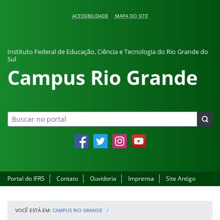
Pular para o conteúdo
ACESSIBILIDADE
MAPA DO SITE
Instituto Federal de Educação, Ciência e Tecnologia do Rio Grande do
Sul
Campus Rio Grande
Facebook
Twitter
Instagram
YouTube
Portal do IFRS
Contato
Ouvidoria
Imprensa
Site Antigo
VOCÊ ESTÁ EM:
CAMPUS RIO GRANDE