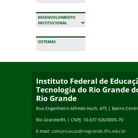
DESENVOLVIMENTO
(EXPANDIR SUBMENUS)
INSTITUCIONAL
SISTEMAS
Início do rodapé
Fim da navegação
Instituto Federal de Educaçã
Tecnologia do Rio Grande d
Rio Grande
Rua Engenheiro Alfredo Huch, 475 | Bairro Centr
Rio Grande/RS | CNPJ: 10.637.926/0005-70
E-mail:
comunicacao@riogrande.ifrs.edu.br