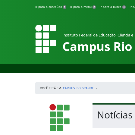
Pular para o conteúdo
Ir para o conteúdo
Ir para o menu
Ir para a busca
Ir 
1
2
3
Instituto Federal de Educação, Ciência e
Campus Rio
VOCÊ ESTÁ EM:
CAMPUS RIO GRANDE
Início da navegação
IFRS
Início do conteúdo
Notícias
Fim do conteúdo