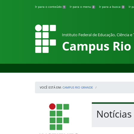
Pular para o conteúdo
Ir para o conteúdo
Ir para o menu
Ir para a busca
Ir 
1
2
3
Instituto Federal de Educação, Ciência e
Campus Rio
VOCÊ ESTÁ EM:
CAMPUS RIO GRANDE
Início da navegação
IFRS
Início do conteúdo
Notícia
Fim do conteúdo