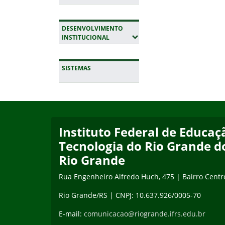
DESENVOLVIMENTO
(EXPANDIR SUBMENUS)
INSTITUCIONAL
SISTEMAS
Início do rodapé
Fim da navegação
Instituto Federal de Educaçã
Tecnologia do Rio Grande d
Rio Grande
Rua Engenheiro Alfredo Huch, 475 | Bairro Centr
Rio Grande/RS | CNPJ: 10.637.926/0005-70
E-mail:
comunicacao@riogrande.ifrs.edu.br