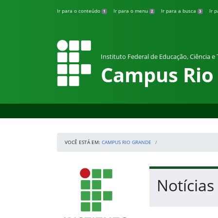
Pular para o conteúdo
Ir para o conteúdo
Ir para o menu
Ir para a busca
Ir 
1
2
3
Instituto Federal de Educação, Ciência e
Campus Rio
VOCÊ ESTÁ EM:
CAMPUS RIO GRANDE
Início da navegação
IFRS
Início do conteúdo
Notícia
Fim do conteúdo