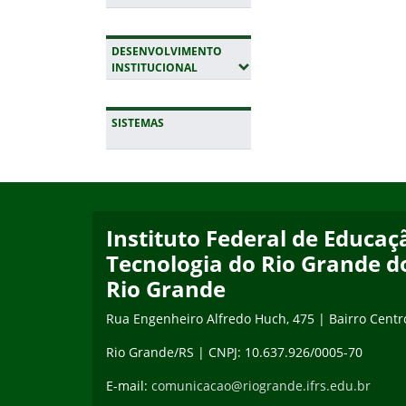
DESENVOLVIMENTO
(EXPANDIR SUBMENUS)
INSTITUCIONAL
SISTEMAS
Início do rodapé
Fim da navegação
Instituto Federal de Educaçã
Tecnologia do Rio Grande d
Rio Grande
Rua Engenheiro Alfredo Huch, 475 | Bairro Centr
Rio Grande/RS | CNPJ: 10.637.926/0005-70
E-mail:
comunicacao@riogrande.ifrs.edu.br