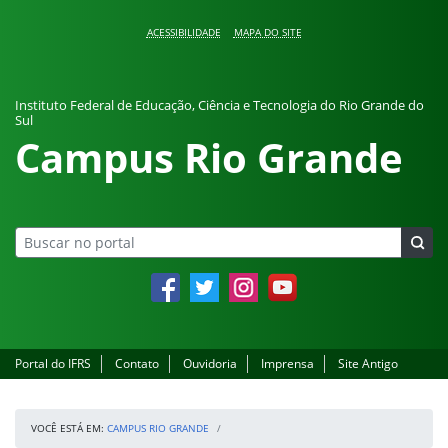
Pular para o conteúdo
ACESSIBILIDADE
MAPA DO SITE
Instituto Federal de Educação, Ciência e Tecnologia do Rio Grande do
Sul
Campus Rio Grande
Facebook
Twitter
Instagram
YouTube
Portal do IFRS
Contato
Ouvidoria
Imprensa
Site Antigo
VOCÊ ESTÁ EM:
CAMPUS RIO GRANDE