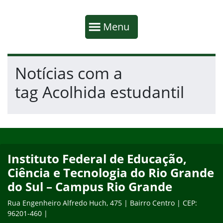
Início da navegação
Mostrar
Menu
Fim da navegação
Início do conteúdo
Notícias com a
tag Acolhida estudantil
Início do rodapé
Fim do conteúdo
Instituto Federal de Educação,
Ciência e Tecnologia do Rio Grande
do Sul – Campus Rio Grande
Rua Engenheiro Alfredo Huch, 475 | Bairro Centro | CEP:
96201-460 |