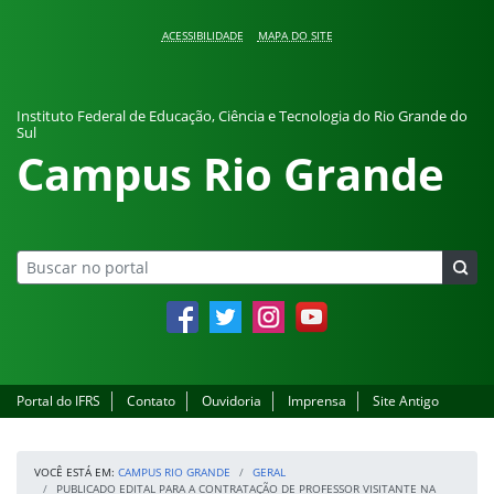
Pular para o conteúdo
ACESSIBILIDADE
MAPA DO SITE
Instituto Federal de Educação, Ciência e Tecnologia do Rio Grande do
Sul
Campus Rio Grande
Facebook
Twitter
Instagram
YouTube
Portal do IFRS
Contato
Ouvidoria
Imprensa
Site Antigo
VOCÊ ESTÁ EM:
CAMPUS RIO GRANDE
GERAL
PUBLICADO EDITAL PARA A CONTRATAÇÃO DE PROFESSOR VISITANTE NA