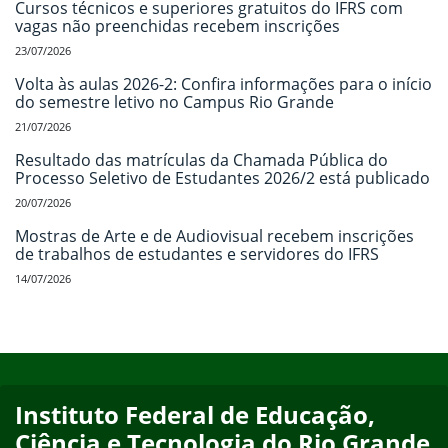
Cursos técnicos e superiores gratuitos do IFRS com
vagas não preenchidas recebem inscrições
23/07/2026
Volta às aulas 2026-2: Confira informações para o início
do semestre letivo no Campus Rio Grande
21/07/2026
Resultado das matrículas da Chamada Pública do
Processo Seletivo de Estudantes 2026/2 está publicado
20/07/2026
Mostras de Arte e de Audiovisual recebem inscrições
de trabalhos de estudantes e servidores do IFRS
14/07/2026
Início do rodapé
Fim do conteúdo
Instituto Federal de Educação,
Ciência e Tecnologia do Rio Grande