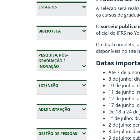
(EXPANDIR SUBMENUS)
ESTÁGIOS
A seleção será reali
os cursos de gradua
O
sorteio público 
(EXPANDIR SUBMENUS)
BIBLIOTECA
oficial do IFRS no Y
O edital completo, a
disponíveis no site
i
PESQUISA, PÓS-
GRADUAÇÃO E
Datas import
(EXPANDIR SUBMENUS)
INOVAÇÃO
Até 7 de junho
8 de junho: div
10 de junho: d
(EXPANDIR SUBMENUS)
EXTENSÃO
11 de junho: r
12 de junho: a
17 de junho: d
(EXPANDIR SUBMENUS)
ADMINISTRAÇÃO
De 18 a 24 de
1º de julho: d
2 de julho: p
8 de julho: di
(EXPANDIR SUBMENUS)
GESTÃO DE PESSOAS
9 de julho: pu