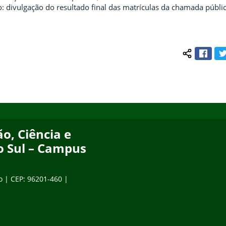
o: divulgação do resultado final das matrículas da chamada públic
Face
Compartilh
o, Ciência e
o Sul – Campus
o | CEP: 96201-460 |