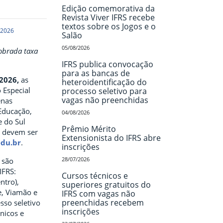
Edição comemorativa da
Revista Viver IFRS recebe
textos sobre os Jogos e o
 2026
Salão
05/08/2026
cobrada taxa
IFRS publica convocação
para as bancas de
2026,
as
heteroidentificação do
o Especial
processo seletivo para
vagas não preenchidas
enas
 Educação,
04/08/2026
e do Sul
Prêmio Mérito
 e devem ser
Extensionista do IFRS abre
edu.br
.
inscrições
28/07/2026
 são
IFRS:
Cursos técnicos e
ntro),
superiores gratuitos do
e, Viamão e
IFRS com vagas não
preenchidas recebem
sso seletivo
inscrições
cnicos e