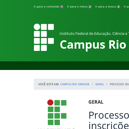
Pular para o conteúdo
Ir para o conteúdo
Ir para o menu
Ir para a busca
Ir 
1
2
3
Instituto Federal de Educação, Ciência e
Campus Rio
VOCÊ ESTÁ EM:
CAMPUS RIO GRANDE
GERAL
PROCESSO SEL
Início da navegação
IFRS
Início do conteúdo
GERAL
Processo
inscriçõ