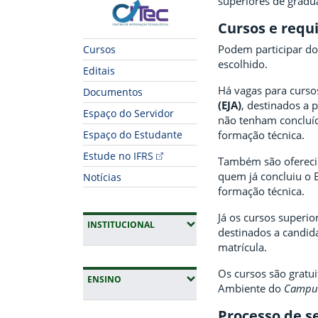
superiores de gradu
CITec
Cursos e requi
Podem participar do
Cursos
escolhido.
Editais
Há vagas para curs
Documentos
(EJA)
, destinados a
Espaço do Servidor
não tenham concluíd
formação técnica.
Espaço do Estudante
Estude no IFRS
Também são oferecid
quem já concluiu o 
Notícias
formação técnica.
Já os cursos superi
(EXPANDIR SUBMENUS)
INSTITUCIONAL
destinados a candid
matrícula.
Os cursos são gratui
(EXPANDIR SUBMENUS)
ENSINO
Ambiente do
Camp
Processo de s