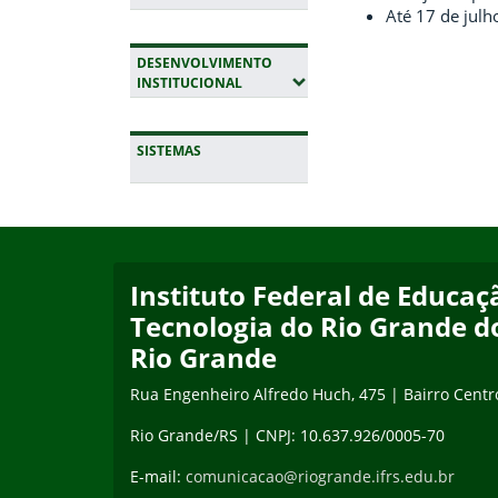
Até 17 de julh
DESENVOLVIMENTO
(EXPANDIR SUBMENUS)
INSTITUCIONAL
SISTEMAS
Fim da navegação
Início do rodapé
Fim do conteúdo
Instituto Federal de Educaçã
Tecnologia do Rio Grande d
Rio Grande
Rua Engenheiro Alfredo Huch, 475 | Bairro Centr
Rio Grande/RS | CNPJ: 10.637.926/0005-70
E-mail:
comunicacao@riogrande.ifrs.edu.br