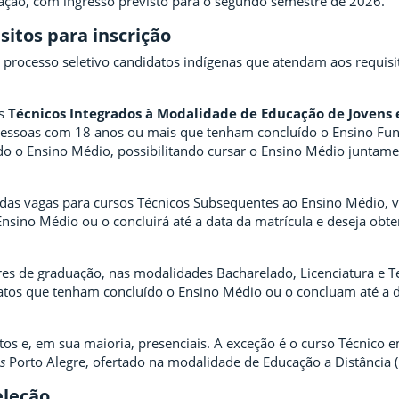
ação, com ingresso previsto para o segundo semestre de 2026.
sitos para inscrição
 processo seletivo candidatos indígenas que atendam aos requisi
os
Técnicos Integrados à Modalidade de Educação de Jovens 
 pessoas com 18 anos ou mais que tenham concluído o Ensino Fu
o o Ensino Médio, possibilitando cursar o Ensino Médio junta
as vagas para cursos Técnicos Subsequentes ao Ensino Médio, v
Ensino Médio ou o concluirá até a data da matrícula e deseja obt
ores de graduação, nas modalidades Bacharelado, Licenciatura e T
atos que tenham concluído o Ensino Médio ou o concluam até a 
tos e, em sua maioria, presenciais. A exceção é o curso Técnico 
us
Porto Alegre, ofertado na modalidade de Educação a Distância (
eleção