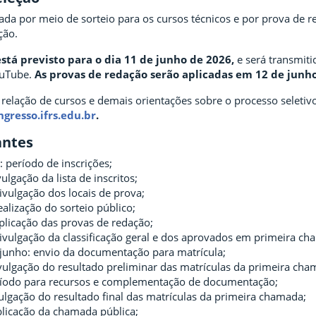
zada por meio de sorteio para os cursos técnicos e por prova de 
ção.
está previsto para o dia 11 de junho de 2026,
e será transmiti
ouTube.
As provas de redação serão aplicadas em 12 de junho
 relação de cursos e demais orientações sobre o processo seletiv
ngresso.ifrs.edu.br
.
antes
: período de inscrições;
ulgação da lista de inscritos;
ivulgação dos locais de prova;
ealização do sorteio público;
plicação das provas de redação;
ivulgação da classificação geral e dos aprovados em primeira ch
 junho: envio da documentação para matrícula;
ivulgação do resultado preliminar das matrículas da primeira cha
eríodo para recursos e complementação de documentação;
vulgação do resultado final das matrículas da primeira chamada;
blicação da chamada pública;