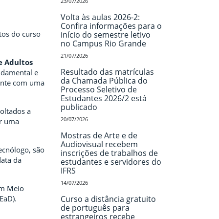
23/07/2026
Volta às aulas 2026-2:
Confira informações para o
tos do curso
início do semestre letivo
no Campus Rio Grande
21/07/2026
e Adultos
Resultado das matrículas
ndamental e
da Chamada Pública do
mente com uma
Processo Seletivo de
Estudantes 2026/2 está
publicado
oltados a
20/07/2026
er uma
Mostras de Arte e de
Audiovisual recebem
ecnólogo, são
inscrições de trabalhos de
data da
estudantes e servidores do
IFRS
14/07/2026
em Meio
EaD).
Curso a distância gratuito
de português para
estrangeiros recebe