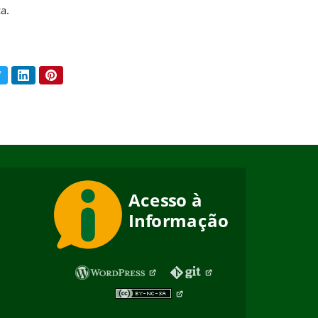
a.
book
Twitter
LinkedIn
Pinterest
ar conteúdo: