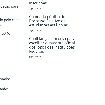
inscrições
redação para
13/07/2026
Chamada pública do
do pelo canal
Processo Seletivo de
.
estudantes está no ar
10/07/2026
o estão
Conif lança concurso para
escolher a mascote oficial
dos Jogos das Instituições
Federais
09/07/2026
amada;
mada;