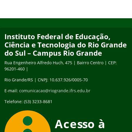
Início do rodapé
Fim do conteúdo
Instituto Federal de Educação,
Ciência e Tecnologia do Rio Grande
do Sul – Campus Rio Grande
Rua Engenheiro Alfredo Huch, 475 | Bairro Centro | CEP:
96201-460 |
Rio Grande/RS | CNPJ: 10.637.926/0005-70
E-mail:
comunicacao@riogrande.ifrs.edu.br
Telefone: (53) 3233-8681