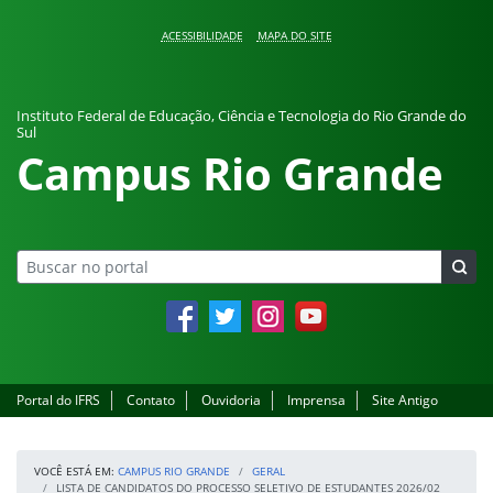
Pular para o conteúdo
ACESSIBILIDADE
MAPA DO SITE
Instituto Federal de Educação, Ciência e Tecnologia do Rio Grande do
Sul
Campus Rio Grande
Facebook
Twitter
Instagram
YouTube
Portal do IFRS
Contato
Ouvidoria
Imprensa
Site Antigo
VOCÊ ESTÁ EM:
CAMPUS RIO GRANDE
GERAL
LISTA DE CANDIDATOS DO PROCESSO SELETIVO DE ESTUDANTES 2026/02