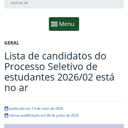
ESTÁ NO AR
Início da navegação
Mostrar
Menu
Fim da navegação
Início do conteúdo
GERAL
Lista de candidatos do
Processo Seletivo de
estudantes 2026/02 está
no ar
publicado em 14 de maio de 2026
última modificação em 08 de junho de 2026