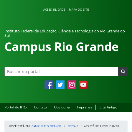
Pular para o conteúdo
ACESSIBILIDADE
MAPA DO SITE
Instituto Federal de Educação, Ciência e Tecnologia do Rio Grande do
Sul
Campus Rio Grande
Facebook
Twitter
Instagram
YouTube
Portal do IFRS
Contato
Ouvidoria
Imprensa
Site Antigo
VOCÊ ESTÁ EM:
CAMPUS RIO GRANDE
EDITAIS
ASSISTÊNCIA ESTUDANTIL