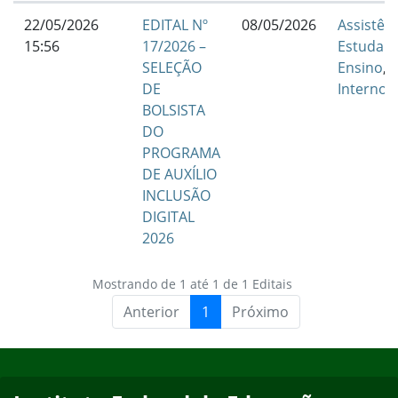
22/05/2026
EDITAL Nº
08/05/2026
Assistên
15:56
17/2026 –
Estudant
SELEÇÃO
Ensino
,
DE
Interno
BOLSISTA
DO
PROGRAMA
DE AUXÍLIO
INCLUSÃO
DIGITAL
2026
Mostrando de 1 até 1 de 1 Editais
Anterior
1
Próximo
Início do rodapé
Fim do conteúdo