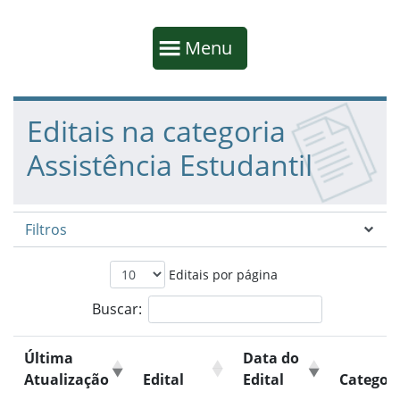
Início da navegação
Mostrar
Menu
Fim da navegação
Início do conteúdo
Editais na categoria
Assistência Estudantil
Filtros
Editais por página
Buscar:
Última
Data do
Atualização
Edital
Edital
Categori