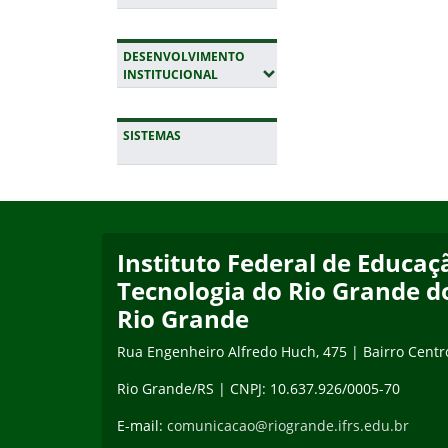
DESENVOLVIMENTO
(EXPANDIR SUBMENUS)
INSTITUCIONAL
SISTEMAS
Início do rodapé
Fim da navegação
Instituto Federal de Educaçã
Tecnologia do Rio Grande d
Rio Grande
Rua Engenheiro Alfredo Huch, 475 | Bairro Centr
Rio Grande/RS | CNPJ: 10.637.926/0005-70
E-mail:
comunicacao@riogrande.ifrs.edu.br