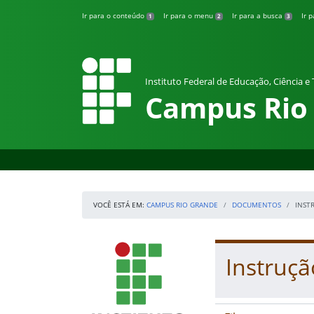
Pular para o conteúdo
Ir para o conteúdo
Ir para o menu
Ir para a busca
Ir 
1
2
3
Instituto Federal de Educação, Ciência e
Campus Rio
VOCÊ ESTÁ EM:
CAMPUS RIO GRANDE
DOCUMENTOS
INST
Início da navegação
IFRS
Início do conteúdo
Instruç