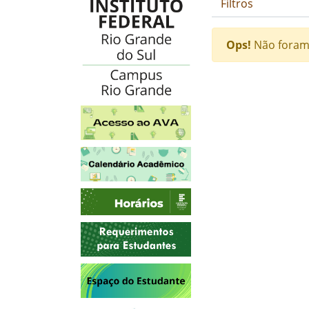
Filtros
Ops!
Não foram
Fim do conteúdo
Acesso ao AVA
Calendário Acadêmico
Horários
Requerimentos para Estudantes
Espaço do Estudante