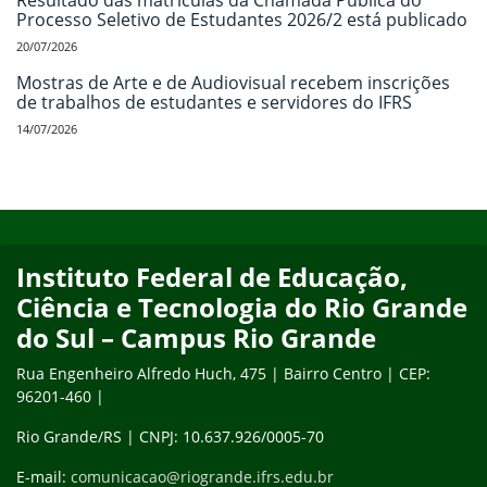
Resultado das matrículas da Chamada Pública do
Processo Seletivo de Estudantes 2026/2 está publicado
20/07/2026
Mostras de Arte e de Audiovisual recebem inscrições
de trabalhos de estudantes e servidores do IFRS
14/07/2026
Início do rodapé
Fim do conteúdo
Instituto Federal de Educação,
Ciência e Tecnologia do Rio Grande
do Sul – Campus Rio Grande
Rua Engenheiro Alfredo Huch, 475 | Bairro Centro | CEP:
96201-460 |
Rio Grande/RS | CNPJ: 10.637.926/0005-70
E-mail:
comunicacao@riogrande.ifrs.edu.br