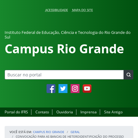
Pular para o conteúdo
ACESSIBILIDADE
MAPA DO SITE
Instituto Federal de Educação, Ciência e Tecnologia do Rio Grande do
Sul
Campus Rio Grande
Facebook
Twitter
Instagram
YouTube
Portal do IFRS
Contato
Ouvidoria
Imprensa
Site Antigo
VOCÊ ESTÁ EM:
CAMPUS RIO GRANDE
GERAL
CONVOCAÇÃO PARA AS BANCAS DE HETEROIDENTIFICAÇÃO DO PROCESSO