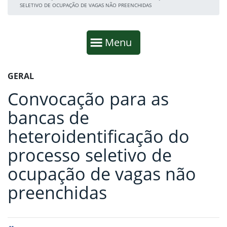
SELETIVO DE OCUPAÇÃO DE VAGAS NÃO PREENCHIDAS
Início da navegação
Mostrar
Menu
Fim da navegação
Início do conteúdo
GERAL
Convocação para as
bancas de
heteroidentificação do
processo seletivo de
ocupação de vagas não
preenchidas