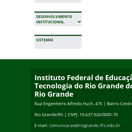
DESENVOLVIMENTO
(EXPANDIR SUBMENUS)
INSTITUCIONAL
SISTEMAS
Início do rodapé
Fim da navegação
Instituto Federal de Educaçã
Tecnologia do Rio Grande d
Rio Grande
Rua Engenheiro Alfredo Huch, 475 | Bairro Centr
Rio Grande/RS | CNPJ: 10.637.926/0005-70
E-mail:
comunicacao@riogrande.ifrs.edu.br