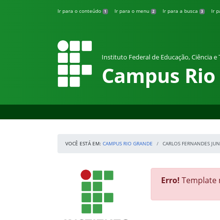
Pular para o conteúdo
Ir para o conteúdo
Ir para o menu
Ir para a busca
Ir 
1
2
3
Instituto Federal de Educação, Ciência e
Campus Rio
VOCÊ ESTÁ EM:
CAMPUS RIO GRANDE
CARLOS FERNANDES JUN
Início da navegação
IFRS
Início do conteúdo
Erro!
Template n
Fim do conteúdo