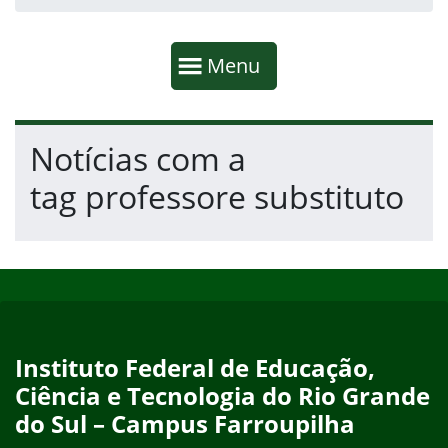
Início da navegação
Mostrar
Menu
Fim da navegação
Início do conteúdo
Notícias com a
tag professore substituto
Início do rodapé
Fim do conteúdo
Instituto Federal de Educação,
Ciência e Tecnologia do Rio Grande
do Sul – Campus Farroupilha