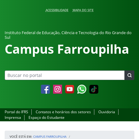
Pular para o conteúdo
ACESSIBILIDADE
MAPA DO SITE
Instituto Federal de Educação, Ciência e Tecnologia do Rio Grande do
Sul
Campus Farroupilha
Facebook
Instagram
YouTube
Whatsapp
Portal do IFRS
Contatos e horários dos setores
Ouvidoria
Imprensa
Espaço do Estudante
VOCÊ ESTÁ EM:
CAMPUS FARROUPILHA