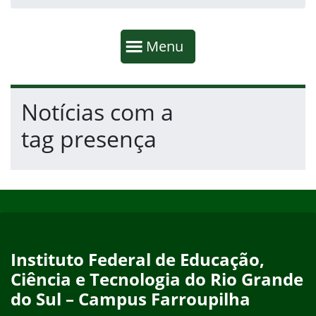
Início da navegação
Mostrar
Menu
Fim da navegação
Início do conteúdo
Notícias com a
tag presença
Início do rodapé
Fim do conteúdo
Instituto Federal de Educação,
Ciência e Tecnologia do Rio Grande
do Sul – Campus Farroupilha