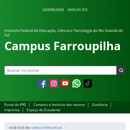
Pular para o conteúdo
ACESSIBILIDADE
MAPA DO SITE
Instituto Federal de Educação, Ciência e Tecnologia do Rio Grande do
Sul
Campus Farroupilha
Facebook
Instagram
YouTube
Whatsapp
Portal do IFRS
Contatos e horários dos setores
Ouvidoria
Imprensa
Espaço do Estudante
VOCÊ ESTÁ EM:
CAMPUS FARROUPILHA