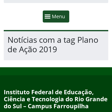
Início da navegação
Mostrar
Menu
Fim da navegação
Início do conteúdo
Notícias com a tag Plano
de Ação 2019
Início do rodapé
Fim do conteúdo
Instituto Federal de Educação,
Ciência e Tecnologia do Rio Grande
do Sul – Campus Farroupilha