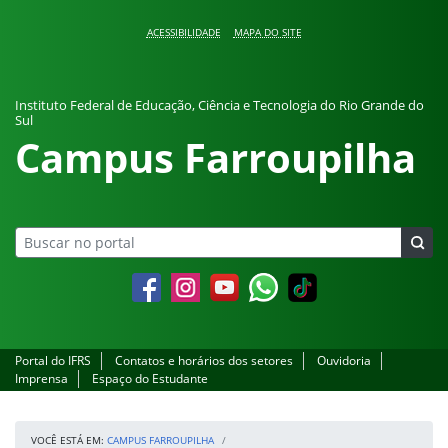
Pular para o conteúdo
ACESSIBILIDADE
MAPA DO SITE
Instituto Federal de Educação, Ciência e Tecnologia do Rio Grande do
Sul
Campus Farroupilha
Facebook
Instagram
YouTube
Whatsapp
Portal do IFRS
Contatos e horários dos setores
Ouvidoria
Imprensa
Espaço do Estudante
VOCÊ ESTÁ EM:
CAMPUS FARROUPILHA