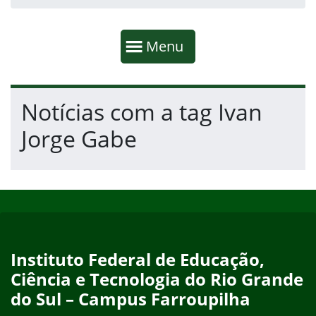
Início da navegação
Mostrar
Menu
Fim da navegação
Início do conteúdo
Notícias com a tag Ivan
Jorge Gabe
Início do rodapé
Fim do conteúdo
Instituto Federal de Educação,
Ciência e Tecnologia do Rio Grande
do Sul – Campus Farroupilha