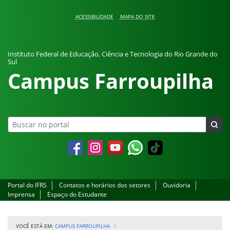
Pular para o conteúdo
ACESSIBILIDADE
MAPA DO SITE
Instituto Federal de Educação, Ciência e Tecnologia do Rio Grande do
Sul
Campus Farroupilha
Facebook
Instagram
YouTube
Whatsapp
Portal do IFRS
Contatos e horários dos setores
Ouvidoria
Imprensa
Espaço do Estudante
VOCÊ ESTÁ EM:
CAMPUS FARROUPILHA