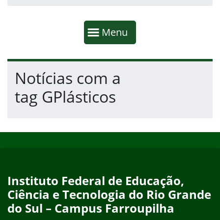
Início da navegação
Mostrar
Menu
Fim da navegação
Início do conteúdo
Notícias com a
tag GPlásticos
Início do rodapé
Fim do conteúdo
Instituto Federal de Educação,
Ciência e Tecnologia do Rio Grande
do Sul – Campus Farroupilha