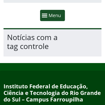
Início da navegação
Mostrar
Menu
Fim da navegação
Início do conteúdo
Notícias com a
tag controle
Início do rodapé
Fim do conteúdo
Instituto Federal de Educação,
Ciência e Tecnologia do Rio Grande
do Sul – Campus Farroupilha