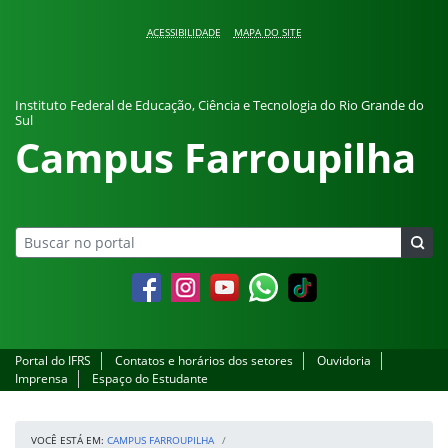
Pular para o conteúdo
ACESSIBILIDADE
MAPA DO SITE
Instituto Federal de Educação, Ciência e Tecnologia do Rio Grande do
Sul
Campus Farroupilha
Facebook
Instagram
YouTube
Whatsapp
Portal do IFRS
Contatos e horários dos setores
Ouvidoria
Imprensa
Espaço do Estudante
VOCÊ ESTÁ EM:
CAMPUS FARROUPILHA