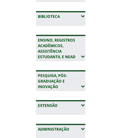
(EXPANDIR SUBMENUS)
BIBLIOTECA
ENSINO, REGISTROS
ACADÊMICOS,
ASSISTÊNCIA
(EXPANDIR SUBMENUS)
ESTUDANTIL E NEAD
PESQUISA, PÓS-
GRADUAÇÃO E
(EXPANDIR SUBMENUS)
INOVAÇÃO
(EXPANDIR SUBMENUS)
EXTENSÃO
(EXPANDIR SUBMENUS)
ADMINISTRAÇÃO