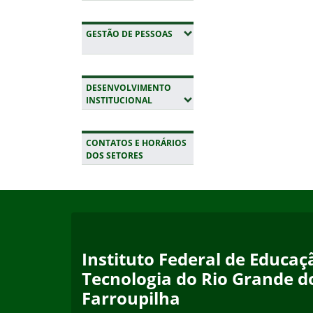
(EXPANDIR SUBMENUS)
GESTÃO DE PESSOAS
DESENVOLVIMENTO
(EXPANDIR SUBMENUS)
INSTITUCIONAL
CONTATOS E HORÁRIOS
DOS SETORES
Início do rodapé
Fim da navegação
Instituto Federal de Educaçã
Tecnologia do Rio Grande d
Farroupilha