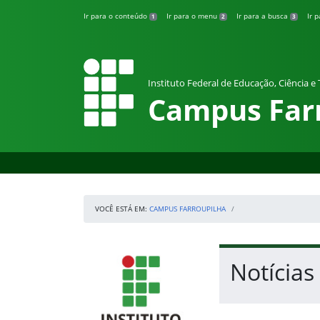
Pular para o conteúdo
Ir para o conteúdo
Ir para o menu
Ir para a busca
Ir 
1
2
3
Instituto Federal de Educação, Ciência e
Campus Far
VOCÊ ESTÁ EM:
CAMPUS FARROUPILHA
Início da navegação
IFRS
Início do conteúdo
Notícia
Fim do conteúdo