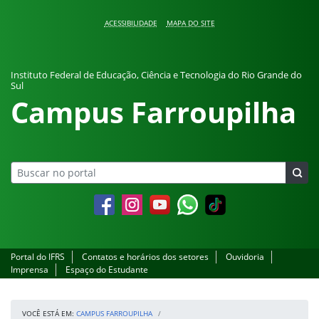
Pular para o conteúdo
ACESSIBILIDADE
MAPA DO SITE
Instituto Federal de Educação, Ciência e Tecnologia do Rio Grande do
Sul
Campus Farroupilha
Facebook
Instagram
YouTube
Whatsapp
Portal do IFRS
Contatos e horários dos setores
Ouvidoria
Imprensa
Espaço do Estudante
VOCÊ ESTÁ EM:
CAMPUS FARROUPILHA