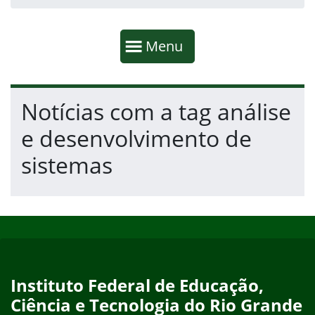
Início da navegação
Mostrar
Menu
Fim da navegação
Início do conteúdo
Notícias com a tag análise
e desenvolvimento de
sistemas
Início do rodapé
Fim do conteúdo
Instituto Federal de Educação,
Ciência e Tecnologia do Rio Grande