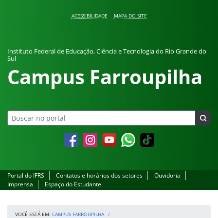
Pular para o conteúdo
ACESSIBILIDADE
MAPA DO SITE
Instituto Federal de Educação, Ciência e Tecnologia do Rio Grande do
Sul
Campus Farroupilha
Facebook
Instagram
YouTube
Whatsapp
Portal do IFRS
Contatos e horários dos setores
Ouvidoria
Imprensa
Espaço do Estudante
VOCÊ ESTÁ EM:
CAMPUS FARROUPILHA