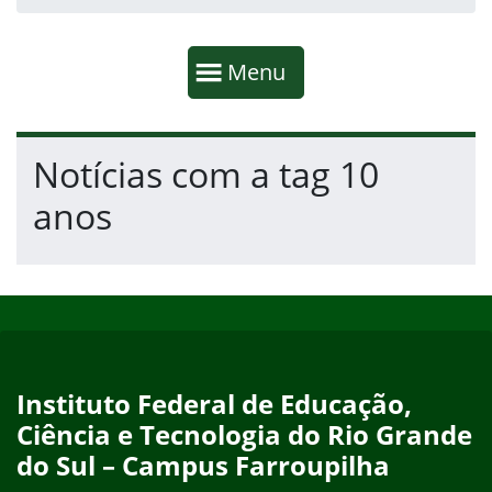
Início da navegação
Mostrar
Menu
Fim da navegação
Início do conteúdo
Notícias com a tag 10
anos
Início do rodapé
Fim do conteúdo
Instituto Federal de Educação,
Ciência e Tecnologia do Rio Grande
do Sul – Campus Farroupilha