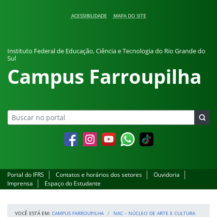
Pular para o conteúdo
ACESSIBILIDADE
MAPA DO SITE
Instituto Federal de Educação, Ciência e Tecnologia do Rio Grande do
Sul
Campus Farroupilha
Facebook
Instagram
YouTube
Whatsapp
Portal do IFRS
Contatos e horários dos setores
Ouvidoria
Imprensa
Espaço do Estudante
VOCÊ ESTÁ EM:
CAMPUS FARROUPILHA
NAC – NÚCLEO DE ARTE E CULTURA