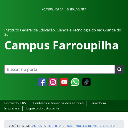
Pular para o conteúdo
ACESSIBILIDADE
MAPA DO SITE
Instituto Federal de Educação, Ciência e Tecnologia do Rio Grande do
Sul
Campus Farroupilha
Facebook
Instagram
YouTube
Whatsapp
Portal do IFRS
Contatos e horários dos setores
Ouvidoria
Imprensa
Espaço do Estudante
VOCÊ ESTÁ EM:
CAMPUS FARROUPILHA
NAC – NÚCLEO DE ARTE E CULTURA