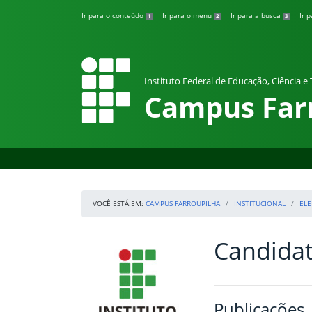
Pular para o conteúdo
Ir para o conteúdo
Ir para o menu
Ir para a busca
Ir 
1
2
3
Instituto Federal de Educação, Ciência e
Campus Far
VOCÊ ESTÁ EM:
CAMPUS FARROUPILHA
INSTITUCIONAL
ELE
Candidat
Início da navegação
IFRS
Início do conteúdo
Publicações