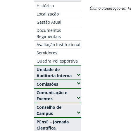
Histórico
Última atualização em 1
Localização
Fim do conteúdo
Gestão Atual
Documentos
Regimentais
Avaliação Institucional
Servidores
Quadra Poliesportiva
Unidade de
(Expandir submenus)
Auditoria Interna
(Expandir submenus)
Comissões
Comunicação e
(Expandir submenus)
Eventos
Conselho de
(Expandir submenus)
Campus
PEnsE – Jornada
Científica,