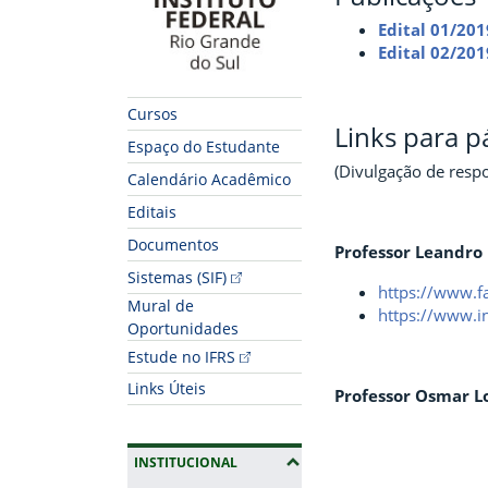
Edital 01/201
Edital 02/201
Cursos
Links para 
Espaço do Estudante
(Divulgação de resp
Calendário Acadêmico
Editais
Documentos
Professor Leandro
Sistemas (SIF)
https://www.f
Mural de
https://www.i
Oportunidades
Estude no IFRS
Links Úteis
Professor Osmar 
(OCULTAR SUBMENUS)
INSTITUCIONAL