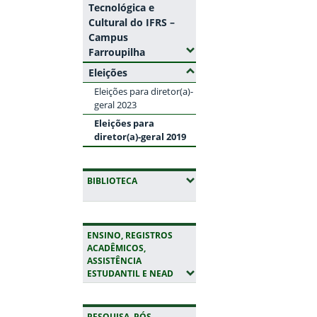
Tecnológica e
Cultural do IFRS –
Campus
(Expandir submenus)
Farroupilha
(Ocultar submenus)
Eleições
Eleições para diretor(a)-
geral 2023
Eleições para
diretor(a)-geral 2019
(EXPANDIR SUBMENUS)
BIBLIOTECA
ENSINO, REGISTROS
ACADÊMICOS,
ASSISTÊNCIA
(EXPANDIR SUBMENUS)
ESTUDANTIL E NEAD
PESQUISA, PÓS-