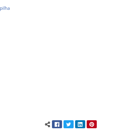
pilha
Facebook
Twitter
LinkedIn
Pinterest
Compartilhar conteúdo: