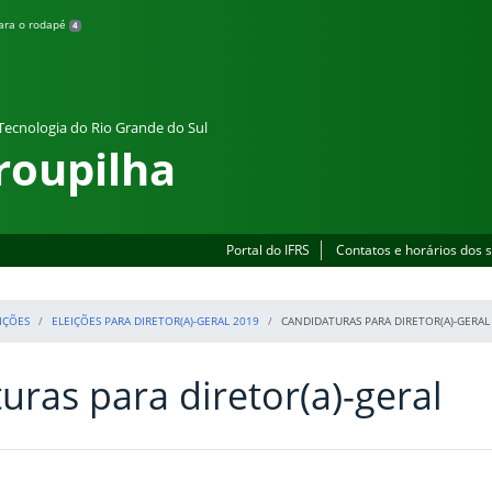
para o rodapé
4
 Tecnologia do Rio Grande do Sul
roupilha
Portal do IFRS
Contatos e horários dos 
IÇÕES
ELEIÇÕES PARA DIRETOR(A)-GERAL 2019
CANDIDATURAS PARA DIRETOR(A)-GERAL
uras para diretor(a)-geral