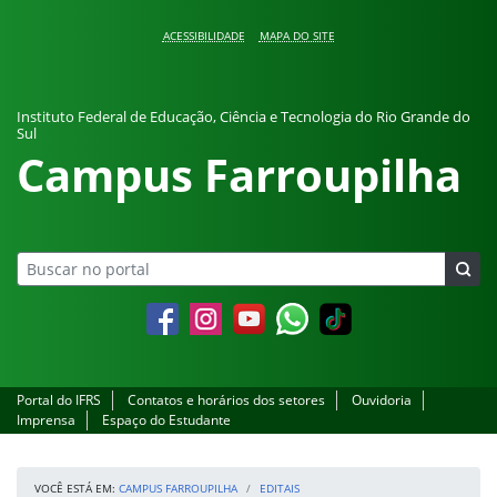
Pular para o conteúdo
ACESSIBILIDADE
MAPA DO SITE
Instituto Federal de Educação, Ciência e Tecnologia do Rio Grande do
Sul
Campus Farroupilha
Facebook
Instagram
YouTube
Whatsapp
Portal do IFRS
Contatos e horários dos setores
Ouvidoria
Imprensa
Espaço do Estudante
VOCÊ ESTÁ EM:
CAMPUS FARROUPILHA
EDITAIS