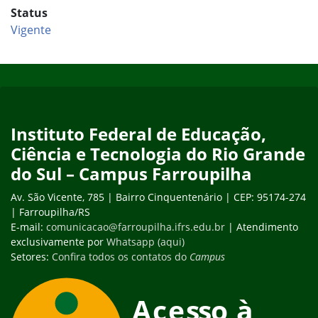
Status
Vigente
Início do rodapé
Fim do conteúdo
Instituto Federal de Educação,
Ciência e Tecnologia do Rio Grande
do Sul – Campus Farroupilha
Av. São Vicente, 785 | Bairro Cinquentenário | CEP: 95174-274
| Farroupilha/RS
E-mail:
comunicacao@farroupilha.ifrs.edu.br
| Atendimento
exclusivamente por
Whatsapp (aqui)
Setores:
Confira todos os contatos do
Campus