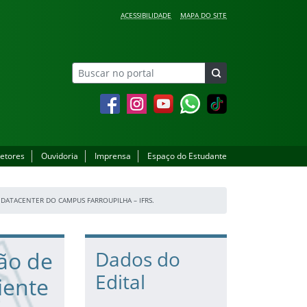
ACESSIBILIDADE
MAPA DO SITE
Facebook
Instagram
YouTube
Whatsapp
setores
Ouvidoria
Imprensa
Espaço do Estudante
DATACENTER DO CAMPUS FARROUPILHA – IFRS.
ção de
Dados do
Edital
iente