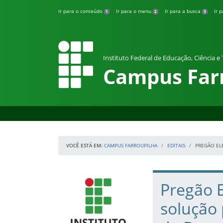
Pular para o conteúdo
Ir para o conteúdo
Ir para o menu
Ir para a busca
Ir 
1
2
3
Instituto Federal de Educação, Ciência e
Campus Far
VOCÊ ESTÁ EM:
CAMPUS FARROUPILHA
EDITAIS
PREGÃO EL
Início da navegação
IFRS
Início do conteúdo
Pregão E
solução 