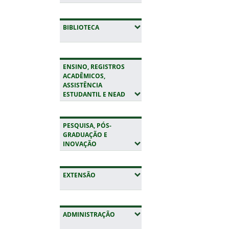
(EXPANDIR SUBMENUS)
BIBLIOTECA
ENSINO, REGISTROS
ACADÊMICOS,
ASSISTÊNCIA
(EXPANDIR SUBMENUS)
ESTUDANTIL E NEAD
PESQUISA, PÓS-
GRADUAÇÃO E
(EXPANDIR SUBMENUS)
INOVAÇÃO
(EXPANDIR SUBMENUS)
EXTENSÃO
(EXPANDIR SUBMENUS)
ADMINISTRAÇÃO