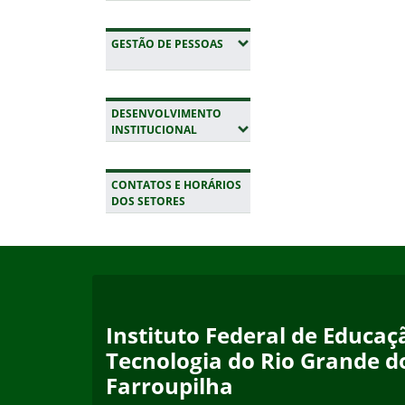
(EXPANDIR SUBMENUS)
GESTÃO DE PESSOAS
DESENVOLVIMENTO
(EXPANDIR SUBMENUS)
INSTITUCIONAL
CONTATOS E HORÁRIOS
DOS SETORES
Início do rodapé
Fim da navegação
Instituto Federal de Educaçã
Tecnologia do Rio Grande d
Farroupilha