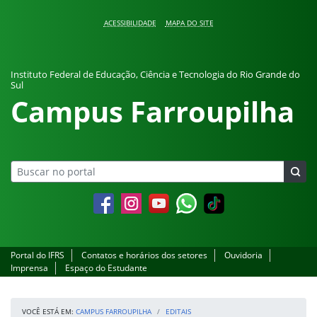
Pular para o conteúdo
ACESSIBILIDADE
MAPA DO SITE
Instituto Federal de Educação, Ciência e Tecnologia do Rio Grande do
Sul
Campus Farroupilha
Facebook
Instagram
YouTube
Whatsapp
Portal do IFRS
Contatos e horários dos setores
Ouvidoria
Imprensa
Espaço do Estudante
VOCÊ ESTÁ EM:
CAMPUS FARROUPILHA
EDITAIS