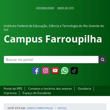
Pular para o conteúdo
ACESSIBILIDADE
MAPA DO SITE
Instituto Federal de Educação, Ciência e Tecnologia do Rio Grande do
Sul
Campus Farroupilha
Facebook
Instagram
YouTube
Whatsapp
Portal do IFRS
Contatos e horários dos setores
Ouvidoria
Imprensa
Espaço do Estudante
VOCÊ ESTÁ EM:
CAMPUS FARROUPILHA
EDITAIS