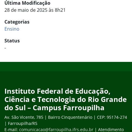
Última Modificação
28 de maio de 2025 às 8h21
Categorias
Ensino
Status
-
Início do rodapé
Fim do conteúdo
Instituto Federal de Educação,
Ciência e Tecnologia do Rio Grande
do Sul – Campus Farroupilha
Av. São Vicente, 785 | Bairro Cinquentenário | CEP: 95174-274
| Farroupilha/RS
E-mail:
comunicacao@farroupilha.ifrs.edu.br
| Atendimento