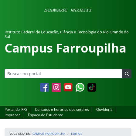
Pular para o conteúdo
ACESSIBILIDADE
MAPA DO SITE
Instituto Federal de Educação, Ciência e Tecnologia do Rio Grande do
Sul
Campus Farroupilha
Facebook
Instagram
YouTube
Whatsapp
Portal do IFRS
Contatos e horários dos setores
Ouvidoria
Imprensa
Espaço do Estudante
VOCÊ ESTÁ EM:
CAMPUS FARROUPILHA
EDITAIS