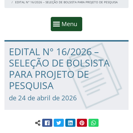
EDITAL N° 16/2026 – SELEÇÃO DE BOLSISTA PARA PROJETO DE PESQUISA
Início da navegação
Mostrar
Menu
Fim da navegação
Início do conteúdo
EDITAL N° 16/2026 –
SELEÇÃO DE BOLSISTA
PARA PROJETO DE
PESQUISA
de 24 de abril de 2026
Facebook
Twitter
LinkedIn
Pinterest
WhatsApp
Compartilhar conteúdo: