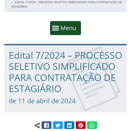
EDITAL 7/2024 – PROCESSO SELETIVO SIMPLIFICADO PARA CONTRATAÇÃO DE
ESTAGIÁRIO
Início da navegação
Mostrar
Menu
Fim da navegação
Início do conteúdo
Edital 7/2024 – PROCESSO
SELETIVO SIMPLIFICADO
PARA CONTRATAÇÃO DE
ESTAGIÁRIO
de 11 de abril de 2024
Facebook
Twitter
LinkedIn
Pinterest
WhatsApp
Compartilhar conteúdo: