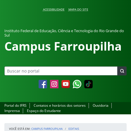
Pular para o conteúdo
ACESSIBILIDADE
MAPA DO SITE
Instituto Federal de Educação, Ciência e Tecnologia do Rio Grande do
Sul
Campus Farroupilha
Facebook
Instagram
YouTube
Whatsapp
Portal do IFRS
Contatos e horários dos setores
Ouvidoria
Imprensa
Espaço do Estudante
VOCÊ ESTÁ EM:
CAMPUS FARROUPILHA
EDITAIS